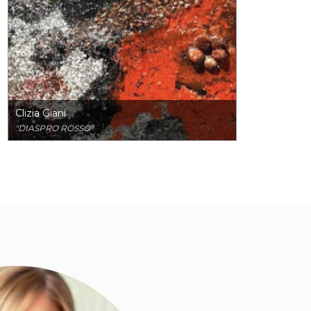
Clizia Giani
"DIASPRO ROSSO"