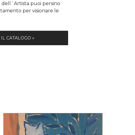
e dell´Artista puoi persino
amento per visionare le
 IL CATALOGO »