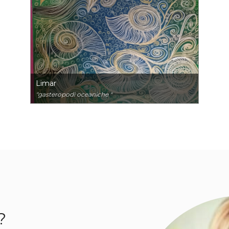
Limar
"gasteropodi oceaniche "
?