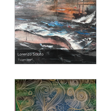
Lorenzo Sciuto
"I can see"