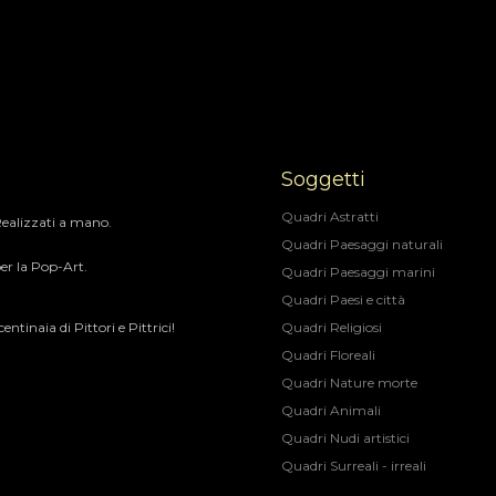
Soggetti
Quadri Astratti
 Realizzati a mano.
Quadri Paesaggi naturali
er la Pop-Art.​
Quadri Paesaggi marini
Quadri Paesi e città
ntinaia di Pittori e Pittrici!
Quadri Religiosi
Quadri Floreali
Quadri Nature morte
Quadri Animali
Quadri Nudi artistici
Quadri Surreali - irreali