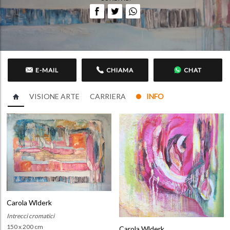
E-MAIL
CHIAMA
CHAT
VISIONE ARTE
CARRIERA
INFO
Carola Wlderk
Intrecci cromatici
150 x 200 cm
Carola Wlderk