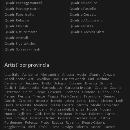
Quadri Paesaggi naturali
Quadri ad Acrilico
Quadri Paesaggi marini
Quadri a Pastello
Quadri Paesi e città
Quadri a Gessetti
Quadri Religiosi
Quadri ad Acquarello
Quadri Floreali
Quadri a Matita
Quadri Nature morte
Quadri a Tecnica Mista
Quadri Animali
Quadri Nudi artistici
Quadri Surreali - irreali
Artisti per provincia
tutta Italia
Agrigento
Alessandria
Ancona
Aosta
L'Aquila
Arezzo
Ascoli Piceno
Asti
Avellino
Bari
Barletta Andria Trani
Belluno
Benevento
Bergamo
Biella
Bologna
Bolzano
Brescia
Brindisi
Cagliari
Caltanissetta
Campobasso
Carbonia-Iglesias
Caserta
Catania
Catanzaro
Chieti
Como
Cosenza
Cremona
Crotone
Cuneo
Enna
Fermo
Ferrara
Firenze
Foggia
Forlì-Cesena
Frosinone
Genova
Gorizia
Grosseto
Imperia
Isernia
Latina
Lecce
Lecco
Livorno
Lodi
Lucca
Macerata
Mantova
Massa-Carrara
Matera
Medio Campidano
Messina
Milano
Modena
Monza e della Brianza
Napoli
Novara
Nuoro
Ogliastra
Olbia-Tempio
Oristano
Padova
Palermo
Parma
Pavia
Perugia
Pesaro e Urbino
Pescara
Piacenza
Pisa
Pistoia
Pordenone
Potenza
Prato
Ragusa
Ravenna
Reggio Calabria
Reggio Emilia
Rieti
Rimini
Roma
Rovigo
Salerno
Sassari
Savona