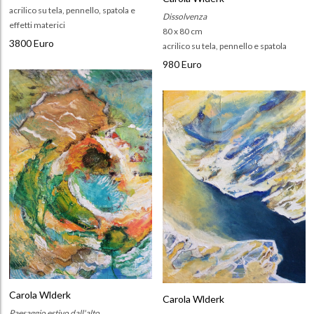
acrilico su tela, pennello, spatola e
Dissolvenza
effetti materici
80 x 80 cm
3800 Euro
acrilico su tela, pennello e spatola
980 Euro
Carola Wlderk
Carola Wlderk
Paesaggio estivo dall'alto