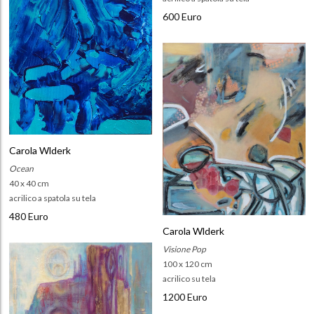
600 Euro
Carola Wlderk
Ocean
40 x 40 cm
acrilico a spatola su tela
480 Euro
Carola Wlderk
Visione Pop
100 x 120 cm
acrilico su tela
1200 Euro