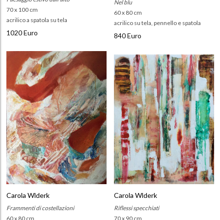
Nel blu
70 x 100 cm
60 x 80 cm
acrilico a spatola su tela
acrilico su tela, pennello e spatola
1020 Euro
840 Euro
Carola Wlderk
Carola Wlderk
Frammenti di costellazioni
Riflessi specchiati
60 x 80 cm
70 x 90 cm