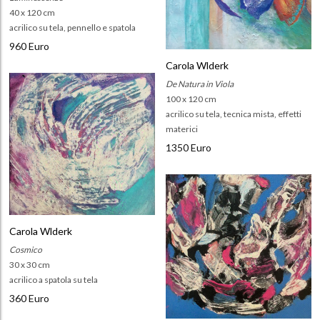
40 x 120 cm
acrilico su tela, pennello e spatola
960 Euro
Carola Wlderk
De Natura in Viola
100 x 120 cm
acrilico su tela, tecnica mista, effetti
materici
1350 Euro
Carola Wlderk
Cosmico
30 x 30 cm
acrilico a spatola su tela
360 Euro