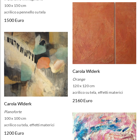
100 x 150 cm
acrilico a pennello su tela
1500 Euro
Carola Wlderk
Orange
120 x 120 cm
acrilico su tela, effetti materici
2160 Euro
Carola Wlderk
Pianoforte
100 x 100 cm
acrilico su tela, effetti materici
1200 Euro