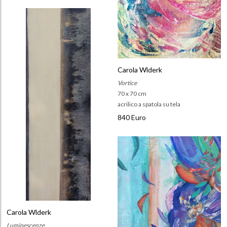
Carola Wlderk
Vortice
70 x 70 cm
acrilico a spatola su tela
840 Euro
Carola Wlderk
Luminescenze