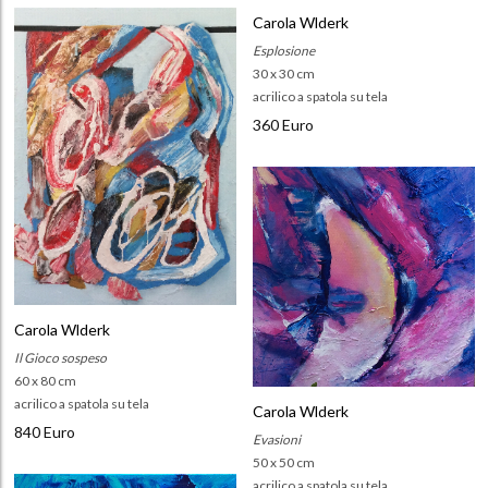
Carola Wlderk
Esplosione
30 x 30 cm
acrilico a spatola su tela
360 Euro
Carola Wlderk
Il Gioco sospeso
60 x 80 cm
acrilico a spatola su tela
Carola Wlderk
840 Euro
Evasioni
50 x 50 cm
acrilico a spatola su tela