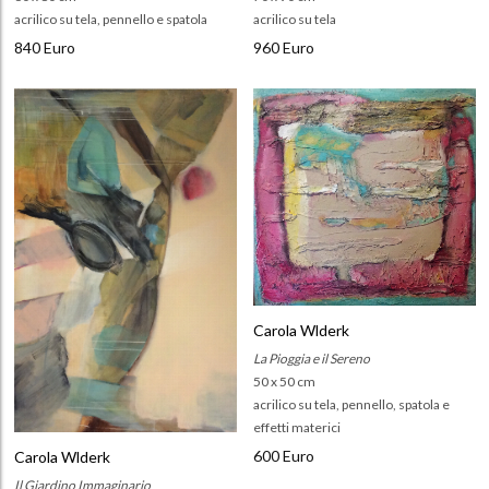
acrilico su tela, pennello e spatola
acrilico su tela
840 Euro
960 Euro
Carola Wlderk
La Pioggia e il Sereno
50 x 50 cm
acrilico su tela, pennello, spatola e
effetti materici
600 Euro
Carola Wlderk
Il Giardino Immaginario