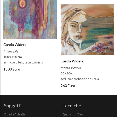
Carola Wlderk
Intangibile
100 x 120 cm
Carola Wlderk
acrilico su tela, tecnica mista
Intimo silenzio
1300 Euro
80 x 80 cm
acrilico e carboncino su tela
960 Euro
Soggetti
Tecniche
Quadri Astratti
Quadri ad Olio