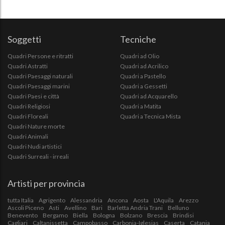
Soggetti
Tecniche
Quadri Persone e ritratti
Quadri ad Olio
Quadri Astratti
Quadri ad Acrilico
Quadri Paesaggi naturali
Quadri a Pastello
Quadri Paesaggi marini
Quadri a Gessetti
Quadri Paesi e città
Quadri ad Acquarello
Quadri Religiosi
Quadri a Matita
Quadri Floreali
Quadri a Tecnica Mista
Quadri Nature morte
Quadri Animali
Quadri Nudi artistici
Quadri Surreali - irreali
Artisti per provincia
tutta Italia
Agrigento
Alessandria
Ancona
Aosta
L'Aquila
Arezzo
Ascoli Piceno
Asti
Avellino
Bari
Barletta Andria Trani
Belluno
Benevento
Bergamo
Biella
Bologna
Bolzano
Brescia
Brindisi
Cagliari
Caltanissetta
Campobasso
Carbonia-Iglesias
Caserta
Catania