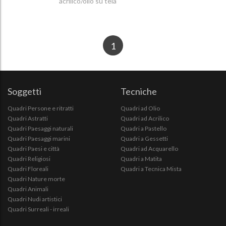
acrilico/olio su tela
1
Soggetti
Tecniche
Quadri Persone e ritratti
Quadri ad Olio
Quadri Astratti
Quadri ad Acrilico
Quadri Paesaggi naturali
Quadri a Pastello
Quadri Paesaggi marini
Quadri a Gessetti
Quadri Paesi e città
Quadri ad Acquarello
Quadri Religiosi
Quadri a Matita
Quadri Floreali
Quadri a Tecnica Mista
Quadri Nature morte
Quadri Animali
Quadri Nudi artistici
Quadri Surreali - irreali