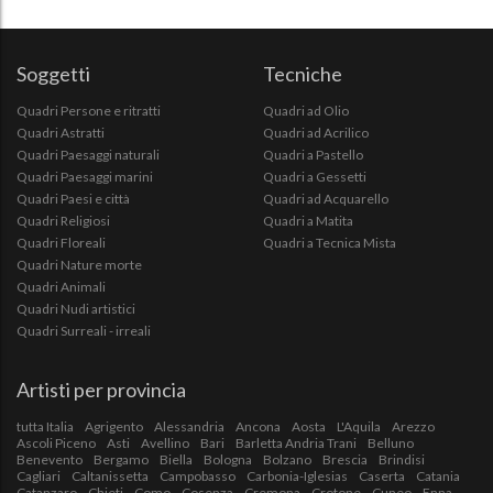
Soggetti
Tecniche
Quadri Persone e ritratti
Quadri ad Olio
Quadri Astratti
Quadri ad Acrilico
Quadri Paesaggi naturali
Quadri a Pastello
Quadri Paesaggi marini
Quadri a Gessetti
Quadri Paesi e città
Quadri ad Acquarello
Quadri Religiosi
Quadri a Matita
Quadri Floreali
Quadri a Tecnica Mista
Quadri Nature morte
Quadri Animali
Quadri Nudi artistici
Quadri Surreali - irreali
Artisti per provincia
tutta Italia
Agrigento
Alessandria
Ancona
Aosta
L'Aquila
Arezzo
Ascoli Piceno
Asti
Avellino
Bari
Barletta Andria Trani
Belluno
Benevento
Bergamo
Biella
Bologna
Bolzano
Brescia
Brindisi
Cagliari
Caltanissetta
Campobasso
Carbonia-Iglesias
Caserta
Catania
Catanzaro
Chieti
Como
Cosenza
Cremona
Crotone
Cuneo
Enna