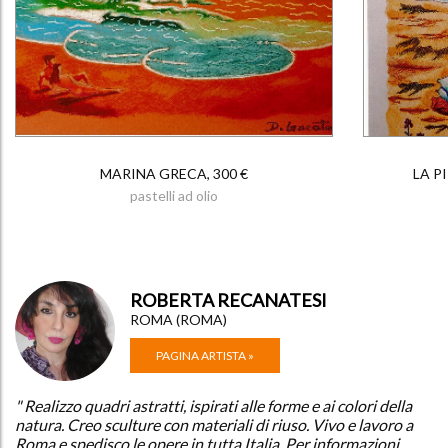
MARINA GRECA, 300 €
LA P
pastelli ad olio
ROBERTA RECANATESI
ROMA (ROMA)
PAGINA ARTISTA »
" Realizzo quadri astratti, ispirati alle forme e ai colori della
natura. Creo sculture con materiali di riuso. Vivo e lavoro a
Roma e spedisco le opere in tutta Italia. Per informazioni,