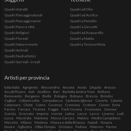
Quadri Astratti
Quadri ad Olio
Quadri Paesaggi naturali
Quadri ad Acrilico
Quadri Paesaggi marini
Quadri a Pastello
Quadri Paesi e città
Quadri a Gessetti
Quadri Religiosi
Quadri ad Acquarello
Quadri Floreali
Quadri a Matita
Quadri Nature morte
Quadri a Tecnica Mista
Quadri Animali
Quadri Nudi artistici
Quadri Surreali - irreali
Artisti per provincia
tutta Italia
Agrigento
Alessandria
Ancona
Aosta
L'Aquila
Arezzo
Ascoli Piceno
Asti
Avellino
Bari
Barletta Andria Trani
Belluno
Benevento
Bergamo
Biella
Bologna
Bolzano
Brescia
Brindisi
Cagliari
Caltanissetta
Campobasso
Carbonia-Iglesias
Caserta
Catania
Catanzaro
Chieti
Como
Cosenza
Cremona
Crotone
Cuneo
Enna
Fermo
Ferrara
Firenze
Foggia
Forlì-Cesena
Frosinone
Genova
Gorizia
Grosseto
Imperia
Isernia
Latina
Lecce
Lecco
Livorno
Lodi
Lucca
Macerata
Mantova
Massa-Carrara
Matera
Medio Campidano
Messina
Milano
Modena
Monza e della Brianza
Napoli
Novara
Nuoro
Ogliastra
Olbia-Tempio
Oristano
Padova
Palermo
Parma