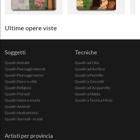
Ultime opere viste
Soggetti
Tecniche
Quadri Astratti
Quadri ad Olio
Quadri Paesaggi naturali
Quadri ad Acrilico
Quadri Paesaggi marini
Quadri a Pastello
Quadri Paesi e città
Quadri a Gessetti
Quadri Religiosi
Quadri ad Acquarello
Quadri Floreali
Quadri a Matita
Quadri Nature morte
Quadri a Tecnica Mista
Quadri Animali
Quadri Nudi artistici
Quadri Surreali - irreali
Artisti per provincia