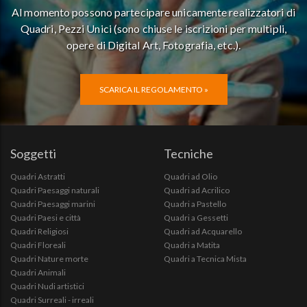
Al momento possono partecipare unicamente realizzatori di
Quadri, Pezzi Unici (sono chiuse le iscrizioni per multipli,
opere di Digital Art, Fotografia, etc.).
SCARICA IL REGOLAMENTO »
Soggetti
Tecniche
Quadri Astratti
Quadri ad Olio
Quadri Paesaggi naturali
Quadri ad Acrilico
Quadri Paesaggi marini
Quadri a Pastello
Quadri Paesi e città
Quadri a Gessetti
Quadri Religiosi
Quadri ad Acquarello
Quadri Floreali
Quadri a Matita
Quadri Nature morte
Quadri a Tecnica Mista
Quadri Animali
Quadri Nudi artistici
Quadri Surreali - irreali