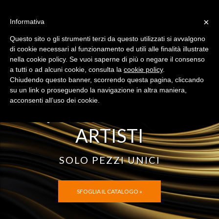
×
Informativa
HAI UN CODICE?
SEI UN ARTISTA?
Questo sito o gli strumenti terzi da questo utilizzati si avvalgono
Menù
di cookie necessari al funzionamento ed utili alle finalità illustrate
nella cookie policy. Se vuoi saperne di più o negare il consenso
a tutti o ad alcuni cookie, consulta la
cookie policy
.
Chiudendo questo banner, scorrendo questa pagina, cliccando
su un link o proseguendo la navigazione in altra maniera,
acconsenti all’uso dei cookie.
ACQUISTA ARTE DAGLI
ARTISTI
SOLO PEZZI UNICI
SFOGLIA IL CATALOGO »