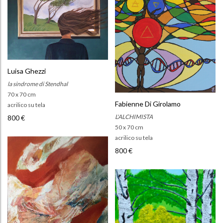
Luisa Ghezzi
la sindrome di Stendhal
70 x 70 cm
Fabienne Di Girolamo
acrilico su tela
L'ALCHIMISTA
800 €
50 x 70 cm
acrilico su tela
800 €