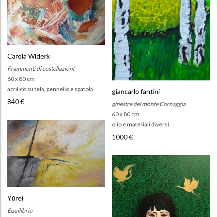
Carola Wlderk
Frammenti di costellazioni
60 x 80 cm
acrilico su tela, pennello e spatola
giancarlo fantini
840 €
ginestre del monte Cornaggia
60 x 80 cm
olio e materiali diversi
1000 €
Yūrei
Equilibrio