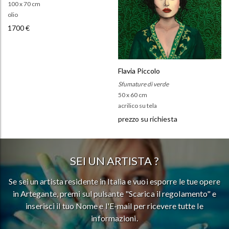
100 x 70 cm
olio
1700 €
Flavia Piccolo
Sfumature di verde
50 x 60 cm
acrilico su tela
prezzo su richiesta
SEI UN ARTISTA ?
Se sei un artista residente in Italia e vuoi esporre le tue opere
in Artegante, premi sul pulsante "Scarica il regolamento" e
inserisci il tuo Nome e l'E-mail per ricevere tutte le
informazioni.