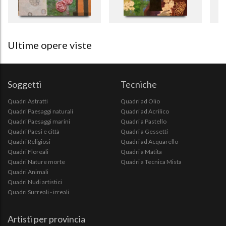
Ultime opere viste
Soggetti
Tecniche
Quadri Astratti
Quadri ad Olio
Quadri Paesaggi naturali
Quadri ad Acrilico
Quadri Paesaggi marini
Quadri a Pastello
Quadri Paesi e città
Quadri a Gessetti
Quadri Religiosi
Quadri ad Acquarello
Quadri Floreali
Quadri a Matita
Quadri Nature morte
Quadri a Tecnica Mista
Quadri Animali
Quadri Nudi artistici
Quadri Surreali - irreali
Artisti per provincia