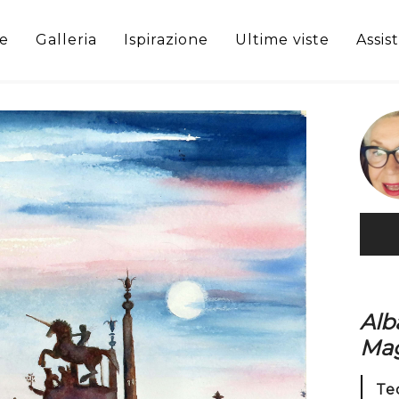
e
Galleria
Ispirazione
Ultime viste
Assis
Alba
Mag
Te