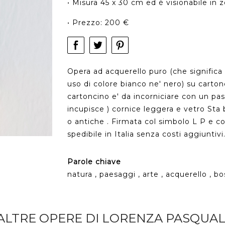
• Misura 45 x 30 cm ed è visionabile in z
• Prezzo: 200 €
Opera ad acquerello puro (che significa c
uso di colore bianco ne' nero) su cart
cartoncino e' da incorniciare con un pas
incupisce ) cornice leggera e vetro Sta
o antiche . Firmata col simbolo L P e con
spedibile in Italia senza costi aggiuntivi
Parole chiave
natura , paesaggi , arte , acquerello , bo
ALTRE OPERE DI LORENZA PASQUAL