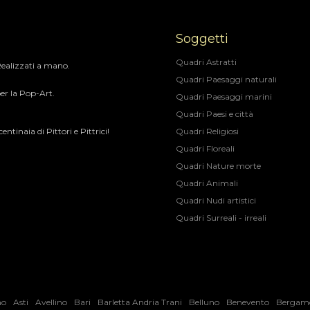
Soggetti
Quadri Astratti
 Realizzati a mano.
Quadri Paesaggi naturali
er la Pop-Art.​
Quadri Paesaggi marini
Quadri Paesi e città
ntinaia di Pittori e Pittrici!
Quadri Religiosi
Quadri Floreali
Quadri Nature morte
Quadri Animali
Quadri Nudi artistici
Quadri Surreali - irreali
no
Asti
Avellino
Bari
Barletta Andria Trani
Belluno
Benevento
Bergam