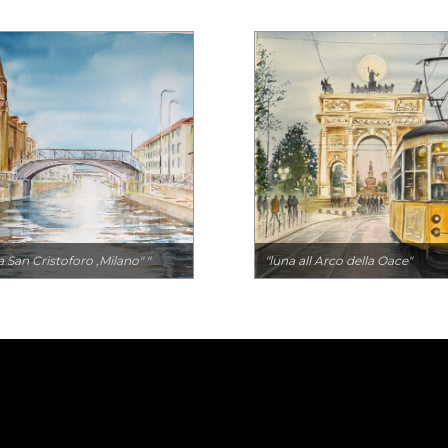
a San Cristoforo ,Milano" "
"luna all Arco della Oace"