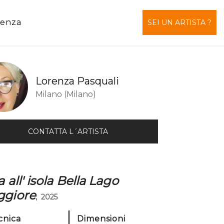
tenza
SEI UN ARTISTA ?
Lorenza Pasquali
Milano (Milano)
CONTATTA L´ARTISTA
 all' isola Bella Lago
giore
, 2025
cnica
Dimensioni