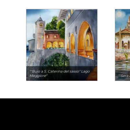
""Buio a S. Caterina del sasso" Lago
Maggiore"
""Sera 