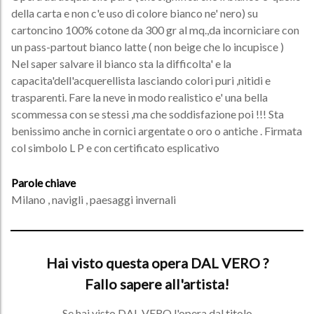
della carta e non c'e uso di colore bianco ne' nero) su
cartoncino 100% cotone da 300 gr al mq.,da incorniciare con
un pass-partout bianco latte ( non beige che lo incupisce )
Nel saper salvare il bianco sta la difficolta' e la
capacita'dell'acquerellista lasciando colori puri ,nitidi e
trasparenti. Fare la neve in modo realistico e' una bella
scommessa con se stessi ,ma che soddisfazione poi !!! Sta
benissimo anche in cornici argentate o oro o antiche . Firmata
col simbolo L P e con certificato esplicativo
Parole chiave
Milano , navigli , paesaggi invernali
Hai visto questa opera DAL VERO ?
Fallo sapere all'artista!
Se hai visto DAL VERO l'opera dal titolo