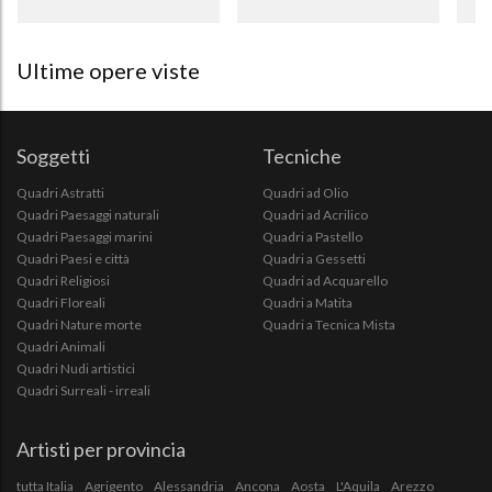
Ultime opere viste
Soggetti
Tecniche
Quadri Astratti
Quadri ad Olio
Quadri Paesaggi naturali
Quadri ad Acrilico
Quadri Paesaggi marini
Quadri a Pastello
Quadri Paesi e città
Quadri a Gessetti
Quadri Religiosi
Quadri ad Acquarello
Quadri Floreali
Quadri a Matita
Quadri Nature morte
Quadri a Tecnica Mista
Quadri Animali
Quadri Nudi artistici
Quadri Surreali - irreali
Artisti per provincia
tutta Italia
Agrigento
Alessandria
Ancona
Aosta
L'Aquila
Arezzo