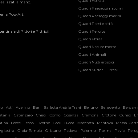
Quadri Astratti
 Realizzati a mano.
Quadri Paesaggi naturali
er la Pop-Art.​
Quadri Paesaggi marini
Quadri Paesi e città
ntinaia di Pittori e Pittrici!
Quadri Religiosi
Quadri Floreali
Quadri Nature morte
Quadri Animali
Quadri Nudi artistici
Quadri Surreali - irreali
no
Asti
Avellino
Bari
Barletta Andria Trani
Belluno
Benevento
Bergam
atania
Catanzaro
Chieti
Como
Cosenza
Cremona
Crotone
Cuneo
E
atina
Lecce
Lecco
Livorno
Lodi
Lucca
Macerata
Mantova
Massa-Carr
gliastra
Olbia-Tempio
Oristano
Padova
Palermo
Parma
Pavia
Perug