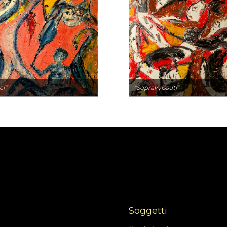
ci"
"Sopravvissuti"
Soggetti