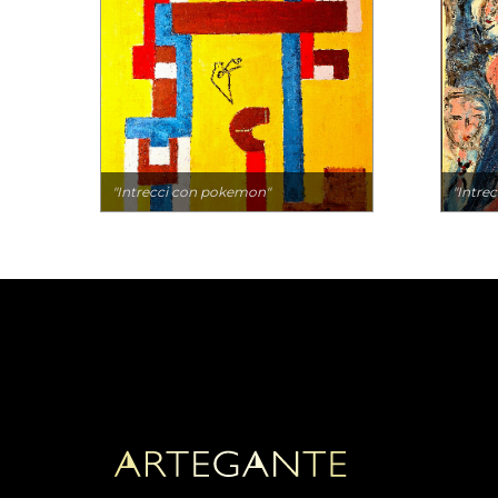
"Intrecci con pokemon"
"Intrec