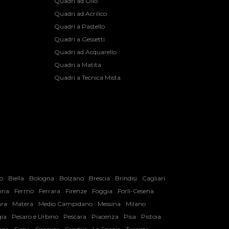
Quadri ad Olio
Quadri ad Acrilico
Quadri a Pastello
Quadri a Gessetti
Quadri ad Acquarello
Quadri a Matita
Quadri a Tecnica Mista
o
Biella
Bologna
Bolzano
Brescia
Brindisi
Cagliari
nna
Fermo
Ferrara
Firenze
Foggia
Forlì-Cesena
ara
Matera
Medio Campidano
Messina
Milano
ia
Pesaro e Urbino
Pescara
Piacenza
Pisa
Pistoia