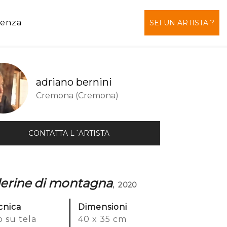
tenza
SEI UN ARTISTA ?
adriano bernini
Cremona (Cremona)
CONTATTA L´ARTISTA
lerine di montagna
, 2020
cnica
Dimensioni
o su tela
40 x 35 cm