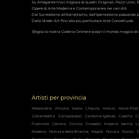
Su Artegante trovi migliaia di quadri Originali, Pezzi unici,
Opere di Arte Moderna e Contemporanea nei vari stili.​
Dal Surrealismo all'Astrattismo, dall'Iperrealismo passando p
Dalla Street-Art fino alla più particolare Arte Concettuale.
Sfoglia la nostra Galleria Online e scopri il mondo magico di ce
Artisti per provincia
Alessandria
Ancona
Aosta
L'Aquila
Arezzo
Ascoli Pice
Caltanissetta
Campobasso
Carbonia-Iglesias
Caserta
C
Frosinone
Genova
Gorizia
Grosseto
Imperia
Isernia
L
Modena
Monza e della Brianza
Napoli
Novara
Nuoro
O