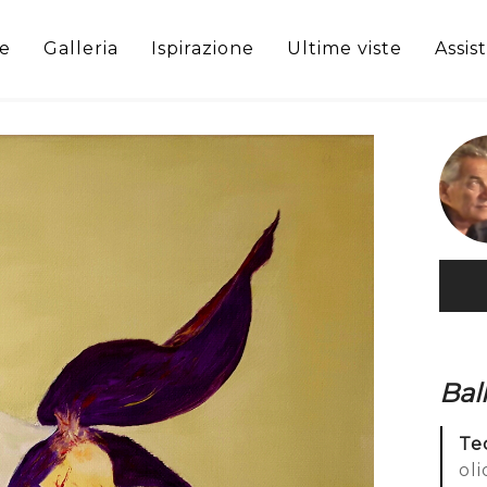
e
Galleria
Ispirazione
Ultime viste
Assis
Bal
Te
oli