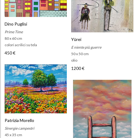
Dino Puglisi
Prime Time
80 x 60 cm
Yūrei
colori acrilici su tela
E niente più guerre
450 €
50 x 50 cm
olio
1200 €
Patrizia Morello
Sinergie campestri
45 x 35 cm