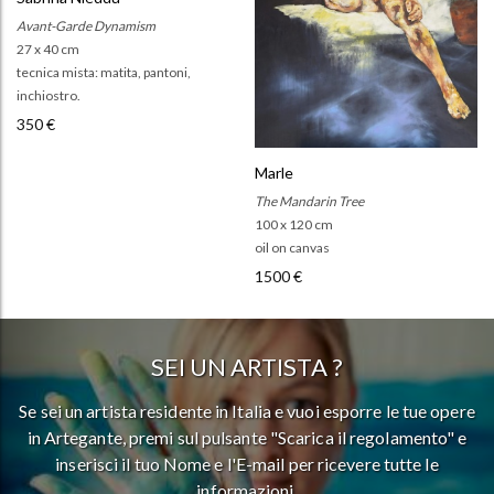
Avant-Garde Dynamism
27 x 40 cm
tecnica mista: matita, pantoni,
inchiostro.
350 €
Marle
The Mandarin Tree
100 x 120 cm
oil on canvas
1500 €
SEI UN ARTISTA ?
Se sei un artista residente in Italia e vuoi esporre le tue opere
in Artegante, premi sul pulsante "Scarica il regolamento" e
inserisci il tuo Nome e l'E-mail per ricevere tutte le
informazioni.