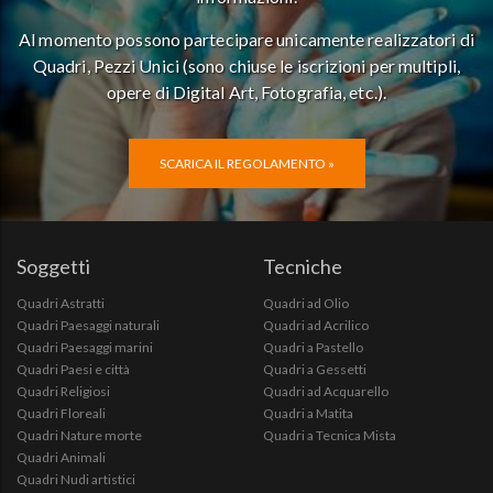
Al momento possono partecipare unicamente realizzatori di
Quadri, Pezzi Unici (sono chiuse le iscrizioni per multipli,
opere di Digital Art, Fotografia, etc.).
SCARICA IL REGOLAMENTO »
Soggetti
Tecniche
Quadri Astratti
Quadri ad Olio
Quadri Paesaggi naturali
Quadri ad Acrilico
Quadri Paesaggi marini
Quadri a Pastello
Quadri Paesi e città
Quadri a Gessetti
Quadri Religiosi
Quadri ad Acquarello
Quadri Floreali
Quadri a Matita
Quadri Nature morte
Quadri a Tecnica Mista
Quadri Animali
Quadri Nudi artistici