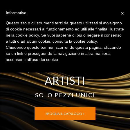
×
Informativa
HAI UN CODICE?
SEI UN ARTISTA?
Questo sito o gli strumenti terzi da questo utilizzati si avvalgono
Menù
di cookie necessari al funzionamento ed utili alle finalità illustrate
nella cookie policy. Se vuoi saperne di più o negare il consenso
a tutti o ad alcuni cookie, consulta la
cookie policy
.
Chiudendo questo banner, scorrendo questa pagina, cliccando
su un link o proseguendo la navigazione in altra maniera,
acconsenti all’uso dei cookie.
ACQUISTA ARTE DAGLI
ARTISTI
SOLO PEZZI UNICI
SFOGLIA IL CATALOGO »